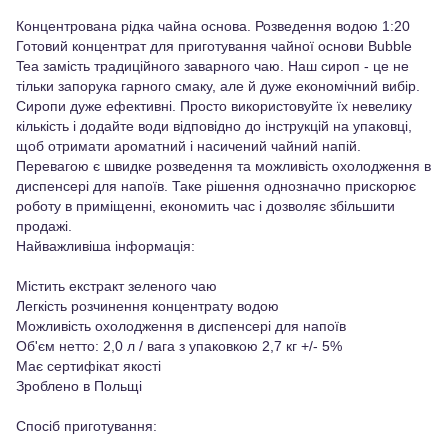
Концентрована рідка чайна основа. Розведення водою 1:20
Готовий концентрат для приготування чайної основи Bubble
Tea замість традиційного заварного чаю. Наш сироп - це не
тільки запорука гарного смаку, але й дуже економічний вибір.
Сиропи дуже ефективні. Просто використовуйте їх невелику
кількість і додайте води відповідно до інструкцій на упаковці,
щоб отримати ароматний і насичений чайний напій.
Перевагою є швидке розведення та можливість охолодження в
диспенсері для напоїв. Таке рішення однозначно прискорює
роботу в приміщенні, економить час і дозволяє збільшити
продажі.
Найважливіша інформація:
Містить екстракт зеленого чаю
Легкість розчинення концентрату водою
Можливість охолодження в диспенсері для напоїв
Об'єм нетто: 2,0 л / вага з упаковкою 2,7 кг +/- 5%
Має сертифікат якості
Зроблено в Польщі
Спосіб приготування: