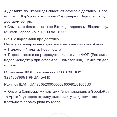
● Доставка по Україні здійснюється службою доставки "Нова
пошта" т "Кур'єром нової пошти" до дверей. Вартість послуг
доставки 80 грн.
● Самовивіз безкоштовно по Вінниці - адреса м. Вінниця, вул.
Миколи Зерова 2а. з 10.00 по 18.00
Більше інформації про доставку
Оплату за товар можна здійснити наступними способами:
● Наложений платіж Нова пошта
● Переказ коштів на розрахунковий рахунок ФОП (Реквізити
надає менеджер при оформлені замовлення): Реквізити для
оплати:
Отримувач: ФОП Кваснєвська Ю.О. ЄДРПОУ:
3234307985 ️ПРИВАТБАНК
Рахунок IBAN: UA473052990000026006016106683
● Оплата банківськими картами (в т.ч. гаманцями GooglePay
та ApplePay) через корзину цього сайту за допомогою
платіжного сервісу plata by Mono